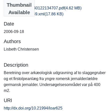
Files
Thumbnail
msj1haan_20140122134707.pdf
(4.62 MB)
Available
recordxml_item_89.xml
(17.86 KB)
Date
2006-09-18
Authors
Lisbeth Christensen
Description
Beretning over arkæologisk udgravning af to slaggegruber
og et firstolpeanlæg fra yngre romersk jernalder/ældre
germansk jernalder. Undersøgelsesområdet var på 400
m2.
URI
http://dx.doi.org/10.21994/loar625