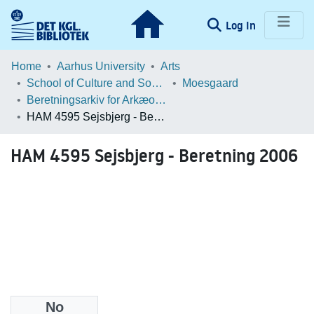
(current)
Log In
Communities & Collections
Home
Aarhus University
Arts
School of Culture and Society
Moesgaard
Browse LOAR
Beretningsarkiv for Arkæologiske Undersøgelser
HAM 4595 Sejsbjerg - Beretning 2006
Statistics
HAM 4595 Sejsbjerg - Beretning 2006
No