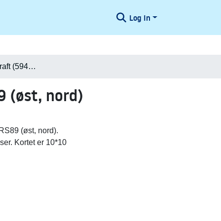
Log In
Danmark i Minecraft (594880,6143680) UTM32-ETRS89 (øst, nord)
(øst, nord)
S89 (øst, nord).
ser. Kortet er 10*10
.