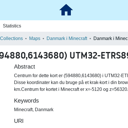
Statistics
 Collections
Maps
Danmark i Minecraft
594880,6143680) UTM32-ETRS89 
Abstract
Centrum for dette kort er (594880,6143680) i UTM32-ETR
Disse koordinater kan du bruge på et krak-kort i din brow
km.Centrum for kortet i Minecraft er x=-5120 og z=56320
Keywords
Minecraft
,
Danmark
URI