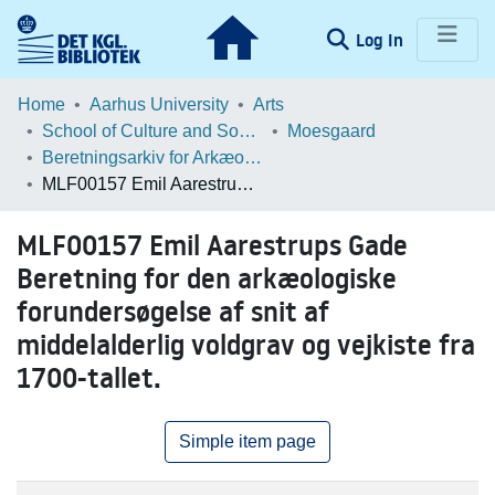
(current)
Log In
Communities & Collections
Home
Aarhus University
Arts
School of Culture and Society
Moesgaard
Browse LOAR
Beretningsarkiv for Arkæologiske Undersøgelser
MLF00157 Emil Aarestrups Gade Beretning for den arkæologiske forundersøgelse af snit af middelalderlig voldgrav og vejkiste fra 1700-tallet.
Statistics
MLF00157 Emil Aarestrups Gade
Beretning for den arkæologiske
forundersøgelse af snit af
middelalderlig voldgrav og vejkiste fra
1700-tallet.
Simple item page