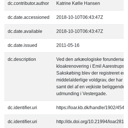
dc.contributor.author
Katrine Kølle Hansen
dc.date.accessioned
2018-10-10T06:43:47Z
dc.date.available
2018-10-10T06:43:47Z
dc.date.issued
2011-05-16
dc.description
Ved den arkæologiske forundersøge
kloakrenovering i Emil Aarestrups 
Sakskøbing blev der registreret en 
middelalderlige voldgrav, der har 
samt del af en vejkiste beliggende
udmunding i Vestergade.
dc.identifier.uri
https://loar.kb.dk/handle/1902/454
dc.identifier.uri
http://dx.doi.org/10.21994/loar281