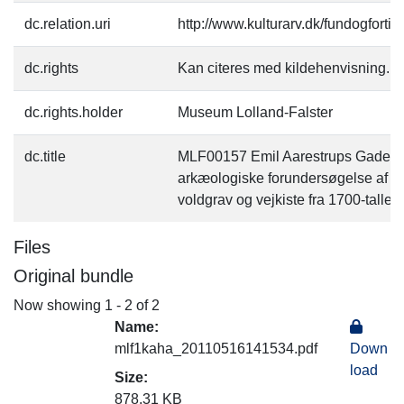
dc.relation.uri
http://www.kulturarv.dk/fundogfort
dc.rights
Kan citeres med kildehenvisning.
dc.rights.holder
Museum Lolland-Falster
dc.title
MLF00157 Emil Aarestrups Gade Be
arkæologiske forundersøgelse af sni
voldgrav og vejkiste fra 1700-tallet.
Files
Original bundle
Now showing
1 - 2 of 2
Name:
mlf1kaha_20110516141534.pdf
Down
load
Size:
878.31 KB