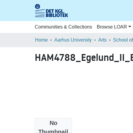
Communities & Collections
Browse LOAR
Home
Aarhus University
Arts
HAM4788_Egelund_II_B
No
Files
Thumbnail