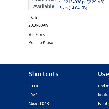
msj1haan_20121112134038.pdf
(2.29 MB)
Available
recordxml_item_65.xml
(14.04 KB)
Date
2010-08-09
Authors
Pernille Kruse
Shortcuts
Use
KB.DK
Find m
LOAR
Inspir
About LOAR
Event