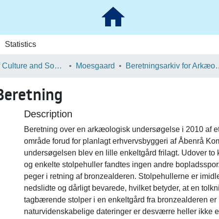
Statistics
School of Culture and Society
Moesgaard
Beretningsarkiv for Ark
eretning
Description
Beretning over en arkæologisk undersøgelse i 2010 af et
område forud for planlagt erhvervsbyggeri af Åbenrå K
undersøgelsen blev en lille enkeltgård frilagt. Udover t
og enkelte stolpehuller fandtes ingen andre bopladsspo
peger i retning af bronzealderen. Stolpehullerne er imidl
nedslidte og dårligt bevarede, hvilket betyder, at en tolk
tagbærende stolper i en enkeltgård fra bronzealderen er 
naturvidenskabelige dateringer er desværre heller ikke e