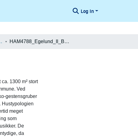
Log In
æologiske Undersøgelser
HAM4788_Egelund_II_Beretning
 ca. 1300 m² stort
ommune. Ved
o ko-gestensgruber
r. Hustypologien
ertid meget
ning som
usikker. De
ntydige, da