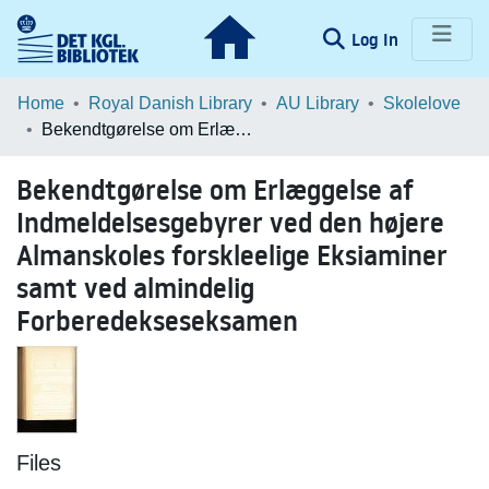
(current)
Log In
Communities & Collections
Home
Royal Danish Library
AU Library
Skolelove
Bekendtgørelse om Erlæggelse af Indmeldelsesgebyrer ved den højere Almanskoles forskleelige Eksiaminer samt ved almindelig Forberedekseseksamen
Browse LOAR
Bekendtgørelse om Erlæggelse af
Statistics
Indmeldelsesgebyrer ved den højere
Almanskoles forskleelige Eksiaminer
samt ved almindelig
Forberedekseseksamen
Files