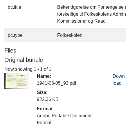
dc.title
Bekendgørelse om Forlængelse af 
forskellige til Folkeskolens Adminis
Kommissioner og Raad
dc.type
Folkeskolen
Files
Original bundle
Now showing
1 - 1 of 1
Name:
Down
1941-03-05_93.pdf
load
Size:
922.36 KB
Format:
Adobe Portable Document
Format