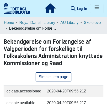
(current)
Log In
Communities & Collections
Home
Royal Danish Library
AU Library
Skolelove
Bekendgørelse om Forlængelse af Valgperioden for forskellige til Folkeskolens Administration knyttede Kommissioner og Raad
Browse LOAR
Bekendgørelse om Forlængelse af
Statistics
Valgperioden for forskellige til
Folkeskolens Administration knyttede
Kommissioner og Raad
Simple item page
dc.date.accessioned
2020-04-20T09:56:21Z
dc.date.available
2020-04-20T09:56:21Z