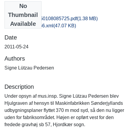
No
Files
Thumbnail
msj1haan_20150108085725.pdf
(1.38 MB)
Available
recordxml_item_66.xml
(47.07 KB)
Date
2011-05-24
Authors
Signe Lützau Pedersen
Description
Under opsyn af mus.insp. Signe Lützau Pedersen blev
Hjulgraven af hensyn til Maskinfabrikken Sønderjyllands
udbygningsplaner flyttet 370 m mod syd, så den nu ligger
uden for fabriksområdet. Højen er opført vest for den
fredede gravhøj sb 57, Hjordkær sogn.