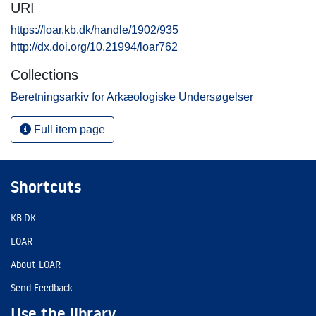
URI
https://loar.kb.dk/handle/1902/935
http://dx.doi.org/10.21994/loar762
Collections
Beretningsarkiv for Arkæologiske Undersøgelser
Full item page
Shortcuts
KB.DK
LOAR
About LOAR
Send Feedback
Use the library