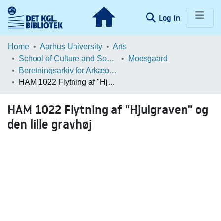
(current)
Log In
Communities & Collections
Home
Aarhus University
Arts
School of Culture and Society
Moesgaard
Browse LOAR
Beretningsarkiv for Arkæologiske Undersøgelser
HAM 1022 Flytning af "Hjulgraven" og den lille gravhøj
Statistics
HAM 1022 Flytning af "Hjulgraven" og
den lille gravhøj