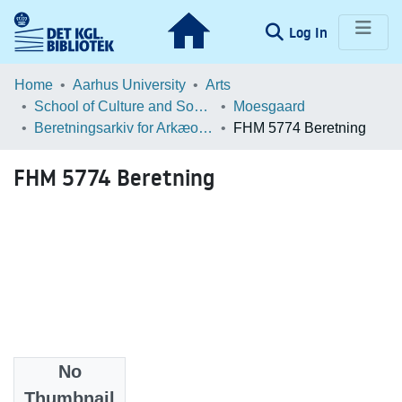
(current)
Log In
Communities & Collections
Home
Aarhus University
Arts
School of Culture and Society
Moesgaard
Browse LOAR
Beretningsarkiv for Arkæologiske Undersøgelser
FHM 5774 Beretning
Statistics
FHM 5774 Beretning
No
Files
Thumbnail