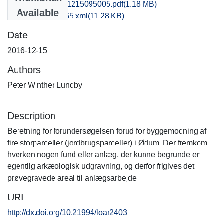
fhm1clsk_20161215095005.pdf
(1.18 MB)
Available
recordxml_item_65.xml
(11.28 KB)
Date
2016-12-15
Authors
Peter Winther Lundby
Description
Beretning for forundersøgelsen forud for byggemodning af
fire storparceller (jordbrugsparceller) i Ødum. Der fremkom
hverken nogen fund eller anlæg, der kunne begrunde en
egentlig arkæologisk udgravning, og derfor frigives det
prøvegravede areal til anlægsarbejde
URI
http://dx.doi.org/10.21994/loar2403