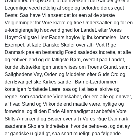
Uvidenhed er opvoxen, at de hverken i det Aandelige eller
Legemlige veed rettelig at søge og befordre deres eget
Beste: Saa have Vi anseet det for een af de største
Velgierninger for Vore kiære og troe Undersaatter, og for en
u-forbigiengelig Nødvendighed for Landet, efter Vores
Høyst-Saligste Herr Faders høylovlig Ihukommelse Hans
Exempel, at lade Danske Skoler over alt i Vort Rige
Danmark paa en bestandig Foed saaledes indrette, at alle
og enhver, end og de fattigste Børn, overalt paa Landet,
kunde tilstrækkeligen underviises om Troens Grund, samt
Salighedens Vey, Orden og Middeler, efter Guds Ord og
den Evangeliske Kirkes sande i Børne-Lærdommen
korteligen forfattede Lære, saa og i at læse, skrive og
regne, som saadanne Videnskaber, der ere alle og enhver,
af hvad Stand og Vilkor de end maatte være, nyttige og
fornødne, og til den Ende Allernaadigst at anbefale Vore
Stifts-Amtmænd og Bisper over alt i Vores Rige Danmark,
saadanne Skolers Indrettelse, hvor de behøves, og det ey
er gandske u-giørligt, saa snart mueligt, paa følgende