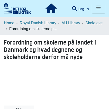
(current)
Log In
Communities & Collections
Home
Royal Danish Library
AU Library
Skolelove
Forordning om skolerne på landet i Danmark og hvad degnene og skoleholderne derfor må nyde
Browse LOAR
Forordning om skolerne på landet i
Statistics
Danmark og hvad degnene og
skoleholderne derfor må nyde