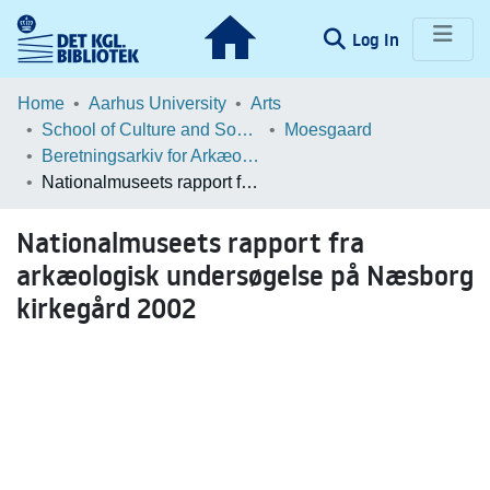
(current)
Log In
Communities & Collections
Home
Aarhus University
Arts
School of Culture and Society
Moesgaard
Browse LOAR
Beretningsarkiv for Arkæologiske Undersøgelser
Nationalmuseets rapport fra arkæologisk undersøgelse på Næsborg kirkegård 2002
Statistics
Nationalmuseets rapport fra
arkæologisk undersøgelse på Næsborg
kirkegård 2002