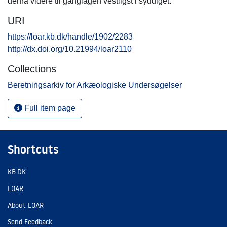
derfra videre til ganglågen vestligst i syddiget.
URI
https://loar.kb.dk/handle/1902/2283
http://dx.doi.org/10.21994/loar2110
Collections
Beretningsarkiv for Arkæologiske Undersøgelser
Full item page
Shortcuts
KB.DK
LOAR
About LOAR
Send Feedback