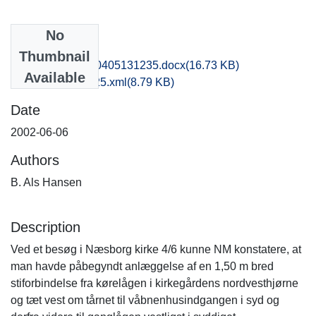
No
Files
Thumbnail
nat1kiha_20170405131235.docx
(16.73 KB)
Available
recordxml_item_25.xml
(8.79 KB)
Date
2002-06-06
Authors
B. Als Hansen
Description
Ved et besøg i Næsborg kirke 4/6 kunne NM konstatere, at
man havde påbegyndt anlæggelse af en 1,50 m bred
stiforbindelse fra kørelågen i kirkegårdens nordvesthjørne
og tæt vest om tårnet til våbnenhusindgangen i syd og