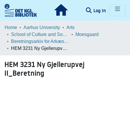
(current)
Log In
Communities & Collections
Home
Aarhus University
Arts
School of Culture and Society
Moesgaard
Browse LOAR
Beretningsarkiv for Arkæologiske Undersøgelser
HEM 3231 Ny Gjellerupvej II_Beretning
Statistics
HEM 3231 Ny Gjellerupvej
II_Beretning