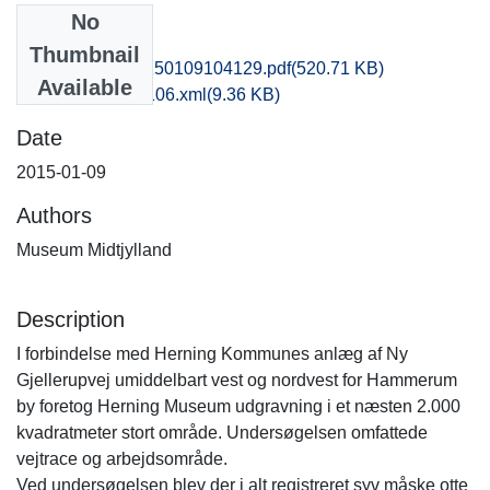
No
Files
Thumbnail
hem1anpo_20150109104129.pdf
(520.71 KB)
Available
recordxml_item_106.xml
(9.36 KB)
Date
2015-01-09
Authors
Museum Midtjylland
Description
I forbindelse med Herning Kommunes anlæg af Ny
Gjellerupvej umiddelbart vest og nordvest for Hammerum
by foretog Herning Museum udgravning i et næsten 2.000
kvadratmeter stort område. Undersøgelsen omfattede
vejtrace og arbejdsområde.
Ved undersøgelsen blev der i alt registreret syv måske otte