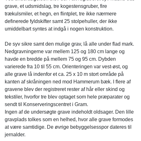
grave, et udsmidslag, tre kogestensgruber, fire
trækulsmiler, et hegn, en flintplet, tre ikke nærmere
definerede fyldskifter samt 25 stolpehuller, der ikke
umiddelbart syntes at indgå i nogen konstruktion.
De syv sikre samt den mulige grav, lå alle under flad mark.
Nedgravningerne var mellem 125 og 180 cm lange og
havde en bredde på mellem 75 og 95 cm. Dybden
varierede fra 10 til 55 cm. Orienteringen var vest-øst, og
alle grave lå indenfor et ca. 25 x 10 m stort område på
kanten af skråningen ned mod Hammerum bæk. I flere af
gravene blev der registreret rester af hår eller skind og
tekstiler, hvorfor tre blev optaget som hele præparater og
sendt til Konserveringscentret i Gram.
Ingen af de undersøgte grave indeholdt oldsager. Den lille
gravplads tolkes som en helhed, hvor alle grave formodes
at være samtidige. De øvrige bebyggelsesspor dateres til
jernalder.