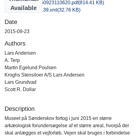
hbv1scdo_20150923110620.pdf
(814.41 KB)
Available
recordxml_item_139.xml
(32.76 KB)
Date
2015-09-23
Authors
Lars Andersen
A. Terp
Martin Egelund Poulsen
Kroghs Stensiloer A/S Lars Andersen
Lars Grundvad
Scott R. Dollar
Description
Museet på Sønderskov fortog i juni 2015 en større
arkæologisk forundersøgelse af et større areal, hvorpå der
skal anlægges et vejforløb. Vejen skal bruges i forbindelse