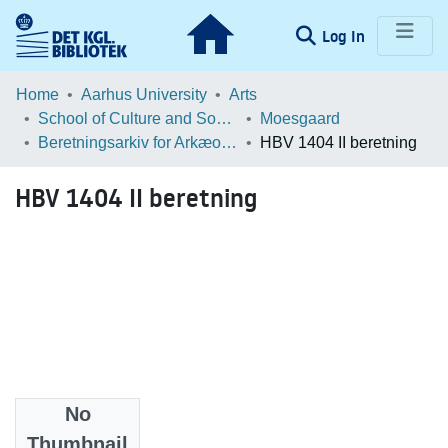
(current)
Log In
Communities & Collections
Home
Aarhus University
Arts
School of Culture and Society
Moesgaard
Browse LOAR
Beretningsarkiv for Arkæologiske Undersøgelser
HBV 1404 II beretning
Statistics
HBV 1404 II beretning
No
Files
Thumbnail