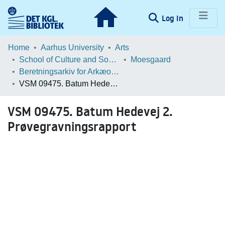
(current)
Log In
Communities & Collections
Home
Aarhus University
Arts
School of Culture and Society
Moesgaard
Browse LOAR
Beretningsarkiv for Arkæologiske Undersøgelser
VSM 09475. Batum Hedevej 2. Prøvegravningsrapport
Statistics
VSM 09475. Batum Hedevej 2.
Prøvegravningsrapport