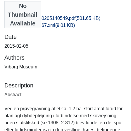
No
Files
Thumbnail
vsm1ejmi_20150205140549.pdf
(501.65 KB)
Available
recordxml_item_167.xml
(9.01 KB)
Date
2015-02-05
Authors
Viborg Museum
Description
Abstract
Ved en prøvegravning af et ca. 1,2 ha. stort areal forud for
planlagt dybdepløjning i forbindelse med skovrejsning
uden statstilskud (se 130812-312) blev fundet en del spor
efter fortidsminder især i den vestlige, højest beliggende