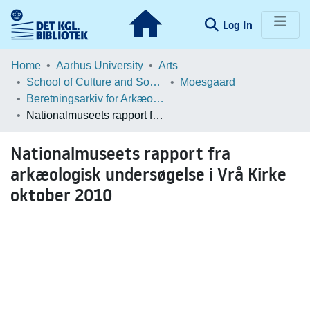
(current)
Log In
Communities & Collections
Home
Aarhus University
Arts
School of Culture and Society
Moesgaard
Browse LOAR
Beretningsarkiv for Arkæologiske Undersøgelser
Nationalmuseets rapport fra arkæologisk undersøgelse i Vrå Kirke oktober 2010
Statistics
Nationalmuseets rapport fra
arkæologisk undersøgelse i Vrå Kirke
oktober 2010