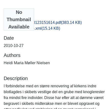
No
Files
Thumbnail
nat1mikr_20130123151614.pdf
(383.14 KB)
Available
recordxml_item_4.xml
(15.14 KB)
Date
2010-10-27
Authors
Heidi Maria Møller Nielsen
Description
I forbindelse med en større renovering af kirkens indre
blotlagdes i skibets vestlige del en grube med knoglerester
fra mindst fire individer. Disse har efter alt at dømme været
begravet i skibets midterakse men er blevet opgravet og