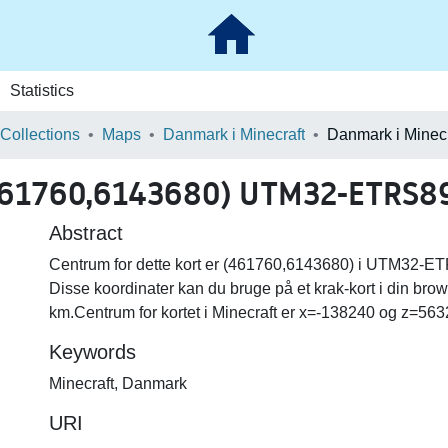
Statistics
 Collections
Maps
Danmark i Minecraft
461760,6143680) UTM32-ETRS89 
Abstract
Centrum for dette kort er (461760,6143680) i UTM32-ETR
Disse koordinater kan du bruge på et krak-kort i din brow
km.Centrum for kortet i Minecraft er x=-138240 og z=563
Keywords
Minecraft
,
Danmark
URI