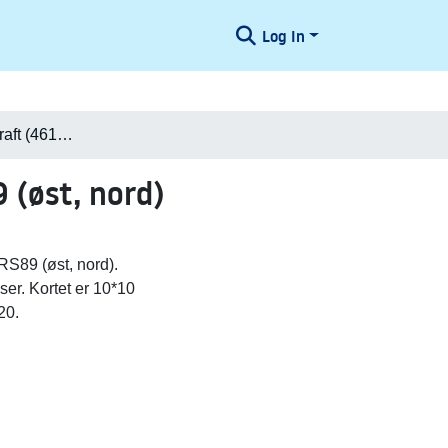
Log In
Danmark i Minecraft (461760,6143680) UTM32-ETRS89 (øst, nord)
(øst, nord)
S89 (øst, nord).
ser. Kortet er 10*10
20.