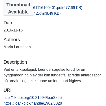
Files
Thumbnail
obm1mala_20161116100401.pdf
(677.69 KB)
Available
recordxml_item_242.xml
(8.49 KB)
Date
2016-11-16
Authors
Maria Lauridsen
Description
Ved en arkæologisk forundersøgelse forud for en
byggemodning blev der kun fundet få, spredte anlægsspor
på arealet, og dette kunne umiddelbart frigives.
URI
http://dx.doi.org/10.21994/loar2855
https://loar.kb.dk/handle/1902/3028