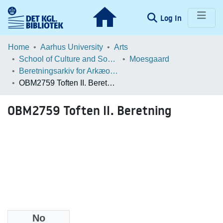
(current)
Log In
Communities & Collections
Home
Aarhus University
Arts
School of Culture and Society
Moesgaard
Browse LOAR
Beretningsarkiv for Arkæologiske Undersøgelser
OBM2759 Toften II. Beretning
Statistics
OBM2759 Toften II. Beretning
No