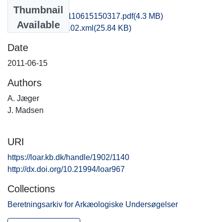
Files
Thumbnail
obm1mohe_20110615150317.pdf
(4.3 MB)
Available
recordxml_item_102.xml
(25.84 KB)
Date
2011-06-15
Authors
A. Jæger
J. Madsen
URI
https://loar.kb.dk/handle/1902/1140
http://dx.doi.org/10.21994/loar967
Collections
Beretningsarkiv for Arkæologiske Undersøgelser