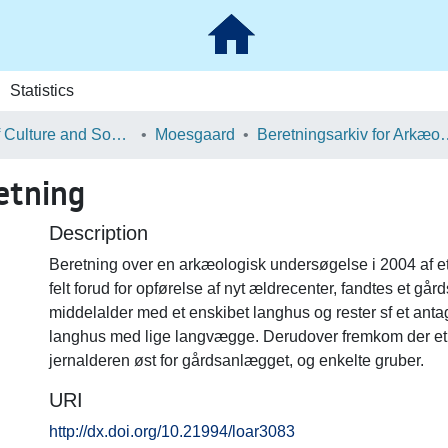
Statistics
School of Culture and Society
Moesgaard
Beretningsarkiv for Ark
tning
Description
Beretning over en arkæologisk undersøgelse i 2004 af et
felt forud for opførelse af nyt ældrecenter, fandtes et gård
middelalder med et enskibet langhus og rester sf et anta
langhus med lige langvægge. Derudover fremkom der et k
jernalderen øst for gårdsanlægget, og enkelte gruber.
URI
http://dx.doi.org/10.21994/loar3083