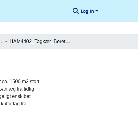
Log In
æologiske Undersøgelser
HAM4402_Tagkær_Beretning
 ca. 1500 m2 stort
sanlæg fra tidlig
geligt enskibet
ulturlag fra