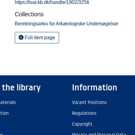
https://loar.kb.dk/handle/1902/3256
Collections
Beretningsarkiv for Arkæologiske Undersøgelser
Full item page
 the library
Information
aterials
Vacant Positions
ation
Regulations
s
Copyright
es
Privacy and Personal Data