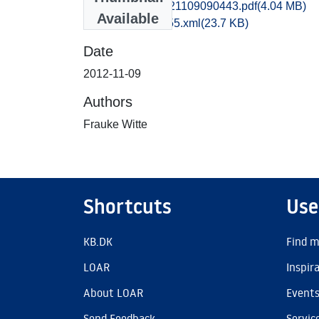
msj1haan_20121109090443.pdf
(4.04 MB)
Available
recordxml_item_55.xml
(23.7 KB)
Date
2012-11-09
Authors
Frauke Witte
Shortcuts
Use
KB.DK
Find m
LOAR
Inspir
About LOAR
Event
Send Feedback
Servic