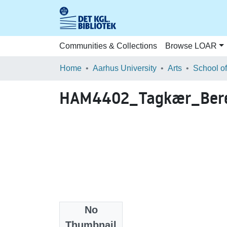
Communities & Collections
Browse LOAR
Home
Aarhus University
Arts
HAM4402_Tagkær_Bere
No
Files
Thumbnail