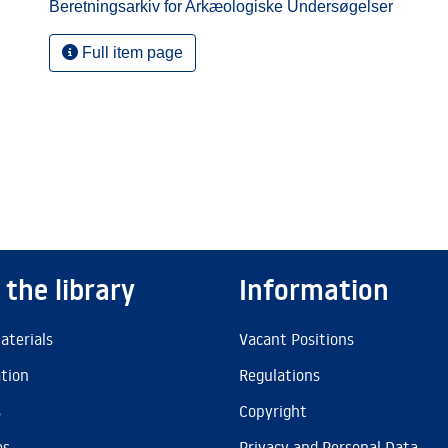
Beretningsarkiv for Arkæologiske Undersøgelser
Full item page
 the library
Information
aterials
Vacant Positions
ation
Regulations
s
Copyright
es
Privacy and Personal Data