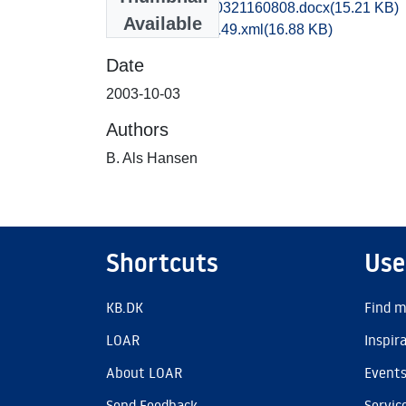
nat1kiha_20170321160808.docx
(15.21 KB)
Available
recordxml_item_149.xml
(16.88 KB)
Date
2003-10-03
Authors
B. Als Hansen
Shortcuts
Use
KB.DK
Find m
LOAR
Inspir
About LOAR
Event
Send Feedback
Servic