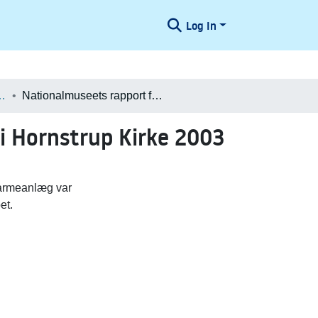
Log In
æologiske Undersøgelser
Nationalmuseets rapport fra arkæologisk undersøgelse i Hornstrup Kirke 2003
i Hornstrup Kirke 2003
varmeanlæg var
et.