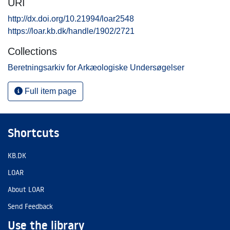
URI
http://dx.doi.org/10.21994/loar2548
https://loar.kb.dk/handle/1902/2721
Collections
Beretningsarkiv for Arkæologiske Undersøgelser
Full item page
Shortcuts
KB.DK
LOAR
About LOAR
Send Feedback
Use the library