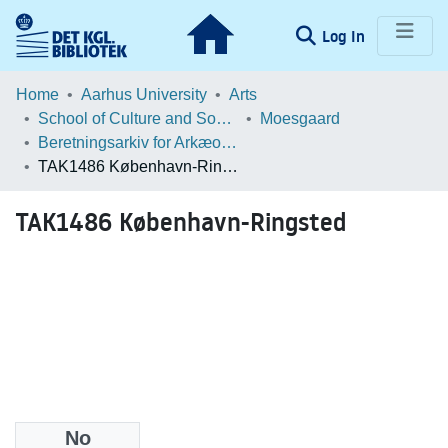
(current)
Log In
Communities & Collections
Home
Aarhus University
Arts
School of Culture and Society
Moesgaard
Browse LOAR
Beretningsarkiv for Arkæologiske Undersøgelser
TAK1486 København-Ringsted
Statistics
TAK1486 København-Ringsted
No