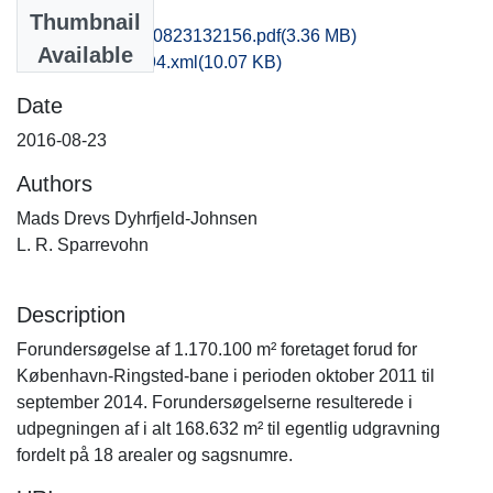
Files
Thumbnail
tak1supa_20160823132156.pdf
(3.36 MB)
Available
recordxml_item_94.xml
(10.07 KB)
Date
2016-08-23
Authors
Mads Drevs Dyhrfjeld-Johnsen
L. R. Sparrevohn
Description
Forundersøgelse af 1.170.100 m² foretaget forud for
København-Ringsted-bane i perioden oktober 2011 til
september 2014. Forundersøgelserne resulterede i
udpegningen af i alt 168.632 m² til egentlig udgravning
fordelt på 18 arealer og sagsnumre.