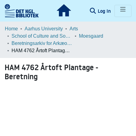
(current)
Log In
Communities & Collections
Home
Aarhus University
Arts
School of Culture and Society
Moesgaard
Browse LOAR
Beretningsarkiv for Arkæologiske Undersøgelser
HAM 4762 Årtoft Plantage - Beretning
Statistics
HAM 4762 Årtoft Plantage -
Beretning