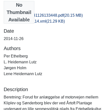
No
Files
Thumbnail
msj1haan_20141126133448.pdf
(20.15 MB)
Available
recordxml_item_114.xml
(21.29 KB)
Date
2014-11-26
Authors
Per Ethelberg
L. Heidemann Lutz
Jørgen Holm
Lene Heidemann Lutz
Description
Beretning: Forud for anlæggelse af motorvejen mellem
Kliplev og Sønderborg blev der ved Årtoft Plantage
undersøgt en lille senmesolitisk plads fra Ertebøllekultur.