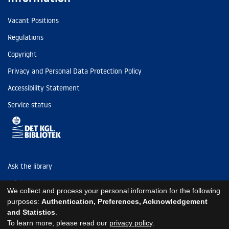
Vacant Positions
Regulations
Copyright
Privacy and Personal Data Protection Policy
Accessibility Statement
Service status
Ask the library
Tel: (+45) 3347 4747
We collect and process your personal information for the following
kb@kb.dk
purposes:
Authentication, Preferences, Acknowledgement
and Statistics
.
EAN: 5798000795297
To learn more, please read our
privacy policy
.