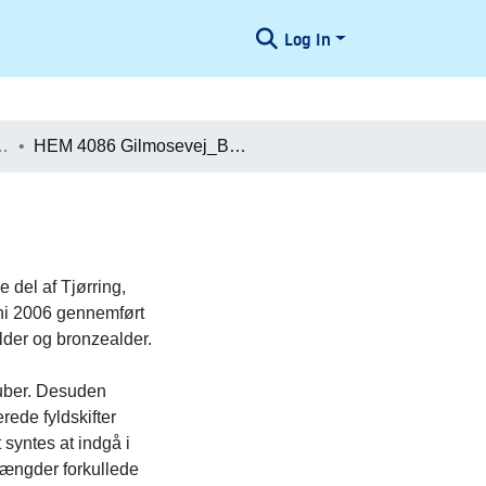
Log In
æologiske Undersøgelser
HEM 4086 Gilmosevej_Beretning
 del af Tjørring,
uni 2006 gennemført
lder og bronzealder.
ruber. Desuden
rede fyldskifter
 syntes at indgå i
mængder forkullede