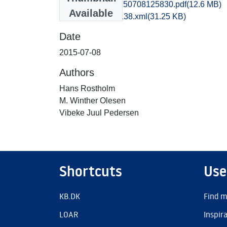
hem1anpo_20150708125830.pdf
(12.6 MB)
Available
recordxml_item_138.xml
(31.25 KB)
Date
2015-07-08
Authors
Hans Rostholm
M. Winther Olesen
Vibeke Juul Pedersen
Shortcuts
Use
KB.DK
Find m
LOAR
Inspir