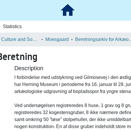
Statistics
School of Culture and Society
Moesgaard
Beretningsarkiv for Ark
Beretning
Description
I forbindelse med udstykning ved Gilmosevej i den østlige
har Herning Museum i perioderne fra 16. januar til 28. j
arkæologiske udgravning af bopladsspor fra yngre stena
Ved undersøgelsen registreredes 8 huse, 1 grav og 8 g
registreredes 32 kogestensgruber, 8 ikke nærmere define
samt omkring 50 ”løse” stolpehuller, der ikke umiddelbart
nogen konstruktion. En af disse gruber indeholdt store 