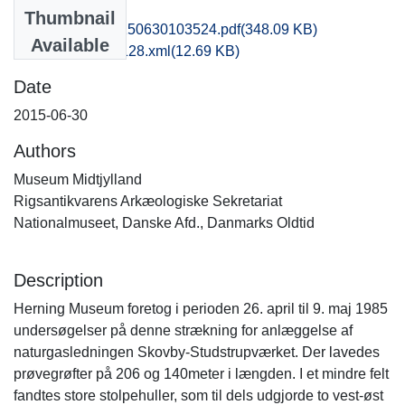
Files
Thumbnail
hem1anpo_20150630103524.pdf
(348.09 KB)
Available
recordxml_item_128.xml
(12.69 KB)
Date
2015-06-30
Authors
Museum Midtjylland
Rigsantikvarens Arkæologiske Sekretariat
Nationalmuseet, Danske Afd., Danmarks Oldtid
Description
Herning Museum foretog i perioden 26. april til 9. maj 1985
undersøgelser på denne strækning for anlæggelse af
naturgasledningen Skovby-Studstrupværket. Der lavedes
prøvegrøfter på 206 og 140meter i længden. I et mindre felt
fandtes store stolpehuller, som til dels udgjorde to vest-øst