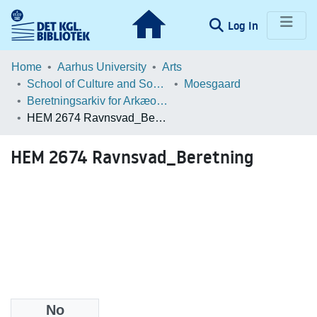
(current)
Log In
Communities & Collections
Home
Aarhus University
Arts
School of Culture and Society
Moesgaard
Browse LOAR
Beretningsarkiv for Arkæologiske Undersøgelser
HEM 2674 Ravnsvad_Beretning
Statistics
HEM 2674 Ravnsvad_Beretning
No