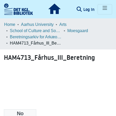
(current)
Log In
Communities & Collections
Home
Aarhus University
Arts
School of Culture and Society
Moesgaard
Browse LOAR
Beretningsarkiv for Arkæologiske Undersøgelser
HAM4713_Fårhus_III_Beretning
Statistics
HAM4713_Fårhus_III_Beretning
No