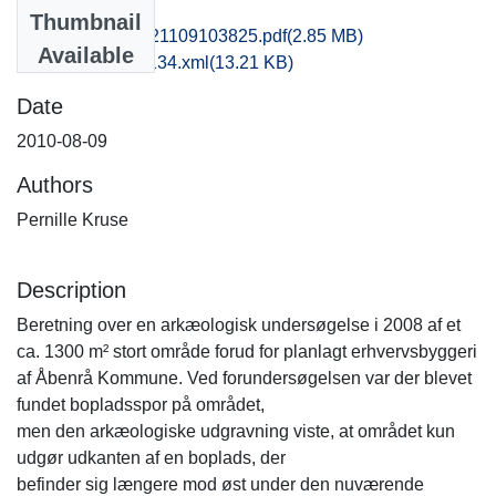
Files
Thumbnail
msj1haan_20121109103825.pdf
(2.85 MB)
Available
recordxml_item_134.xml
(13.21 KB)
Date
2010-08-09
Authors
Pernille Kruse
Description
Beretning over en arkæologisk undersøgelse i 2008 af et
ca. 1300 m² stort område forud for planlagt erhvervsbyggeri
af Åbenrå Kommune. Ved forundersøgelsen var der blevet
fundet bopladsspor på området,
men den arkæologiske udgravning viste, at området kun
udgør udkanten af en boplads, der
befinder sig længere mod øst under den nuværende