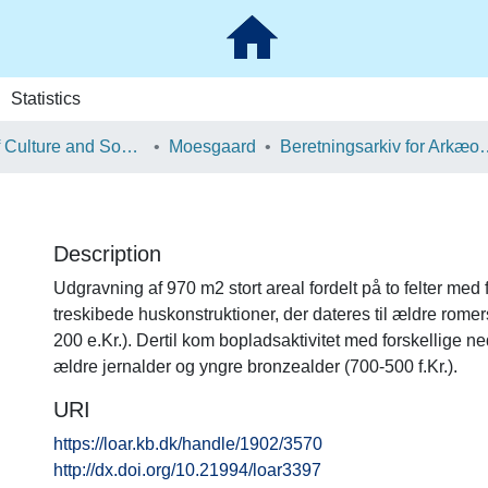
Statistics
School of Culture and Society
Moesgaard
Beretningsarkiv for Ark
Description
Udgravning af 970 m2 stort areal fordelt på to felter med f
treskibede huskonstruktioner, der dateres til ældre romer
200 e.Kr.). Dertil kom bopladsaktivitet med forskellige 
ældre jernalder og yngre bronzealder (700-500 f.Kr.).
URI
https://loar.kb.dk/handle/1902/3570
http://dx.doi.org/10.21994/loar3397