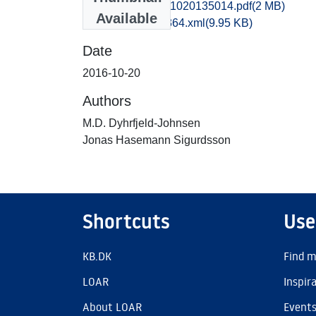
tak1supa_20161020135014.pdf
(2 MB)
Available
recordxml_item_364.xml
(9.95 KB)
Date
2016-10-20
Authors
M.D. Dyhrfjeld-Johnsen
Jonas Hasemann Sigurdsson
Shortcuts
Use
KB.DK
Find m
LOAR
Inspir
About LOAR
Event