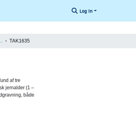
Log In
æologiske Undersøgelser
TAK1635
und af tre
sk jernalder (1 –
nedgravning, både