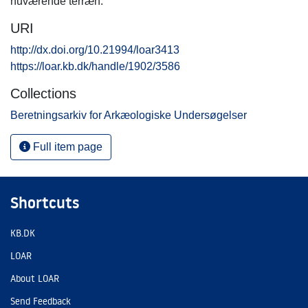
nuværende terræn.
URI
http://dx.doi.org/10.21994/loar3413
https://loar.kb.dk/handle/1902/3586
Collections
Beretningsarkiv for Arkæologiske Undersøgelser
Full item page
Shortcuts
KB.DK
LOAR
About LOAR
Send Feedback