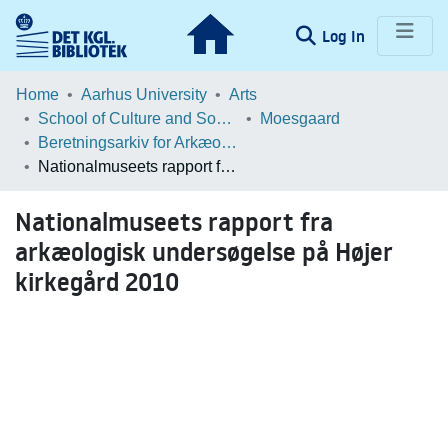
(current)
Log In
Communities & Collections
Home
Aarhus University
Arts
School of Culture and Society
Moesgaard
Browse LOAR
Beretningsarkiv for Arkæologiske Undersøgelser
Nationalmuseets rapport fra arkæologisk undersøgelse på Højer kirkegård 2010
Statistics
Nationalmuseets rapport fra
arkæologisk undersøgelse på Højer
kirkegård 2010