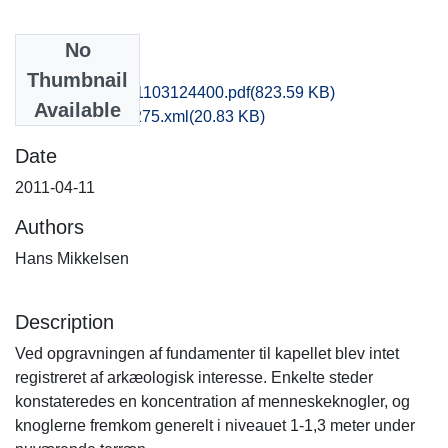
No
Files
Thumbnail
nat1kiha_20161103124400.pdf
(823.59 KB)
Available
recordxml_item_275.xml
(20.83 KB)
Date
2011-04-11
Authors
Hans Mikkelsen
Description
Ved opgravningen af fundamenter til kapellet blev intet
registreret af arkæologisk interesse. Enkelte steder
konstateredes en koncentration af menneskeknogler, og
knoglerne fremkom generelt i niveauet 1-1,3 meter under