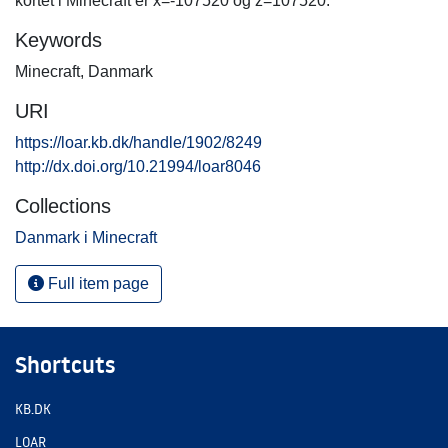
kortet i Minecraft er x=-107520 og z=107520.
Keywords
Minecraft
,
Danmark
URI
https://loar.kb.dk/handle/1902/8249
http://dx.doi.org/10.21994/loar8046
Collections
Danmark i Minecraft
Full item page
Shortcuts
KB.DK
LOAR