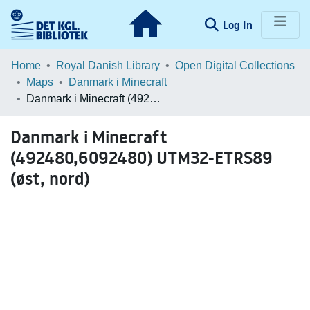
(current)
Log In
Communities & Collections
Home
Royal Danish Library
Open Digital Collections
Maps
Danmark i Minecraft
Browse LOAR
Danmark i Minecraft (492480,6092480) UTM32-ETRS89 (øst, nord)
Statistics
Danmark i Minecraft
(492480,6092480) UTM32-ETRS89
(øst, nord)