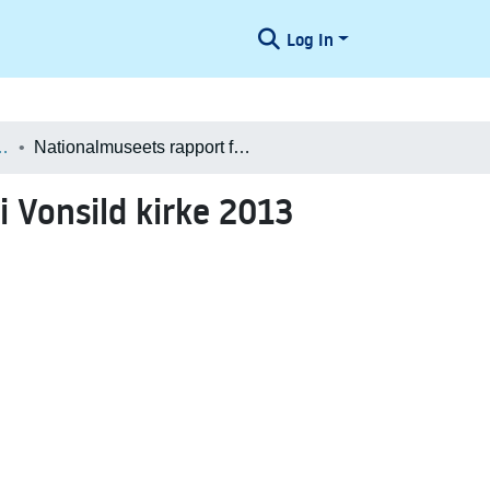
Log In
æologiske Undersøgelser
Nationalmuseets rapport fra arkæologisk undersøgelse i Vonsild kirke 2013
 Vonsild kirke 2013