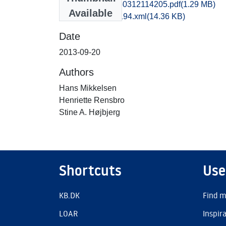
nat1phha_20150312114205.pdf
(1.29 MB)
Available
recordxml_item_194.xml
(14.36 KB)
Date
2013-09-20
Authors
Hans Mikkelsen
Henriette Rensbro
Stine A. Højbjerg
Shortcuts
Use
KB.DK
Find m
LOAR
Inspir