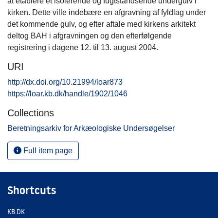
at etablere et isolerende og fugtstandsende undergulv i
kirken. Dette ville indebære en afgravning af fyldlag under
det kommende gulv, og efter aftale med kirkens arkitekt
deltog BAH i afgravningen og den efterfølgende
registrering i dagene 12. til 13. august 2004.
URI
http://dx.doi.org/10.21994/loar873
https://loar.kb.dk/handle/1902/1046
Collections
Beretningsarkiv for Arkæologiske Undersøgelser
Full item page
Shortcuts
KB.DK