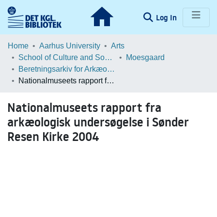
(current)
Log In
Communities & Collections
Home
Aarhus University
Arts
School of Culture and Society
Moesgaard
Browse LOAR
Beretningsarkiv for Arkæologiske Undersøgelser
Nationalmuseets rapport fra arkæologisk undersøgelse i Sønder Resen Kirke 2004
Statistics
Nationalmuseets rapport fra
arkæologisk undersøgelse i Sønder
Resen Kirke 2004