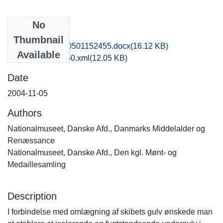
No
Files
Thumbnail
nat1kiha_20170501152455.docx
(16.12 KB)
Available
recordxml_item_60.xml
(12.05 KB)
Date
2004-11-05
Authors
Nationalmuseet, Danske Afd., Danmarks Middelalder og
Renæssance
Nationalmuseet, Danske Afd., Den kgl. Mønt- og
Medaillesamling
Description
I forbindelse med omlægning af skibets gulv ønskede man