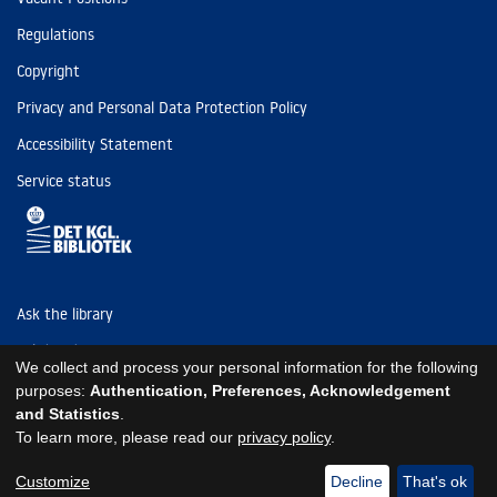
Regulations
Copyright
Privacy and Personal Data Protection Policy
Accessibility Statement
Service status
Ask the library
Tel: (+45) 3347 4747
We collect and process your personal information for the following
kb@kb.dk
purposes:
Authentication, Preferences, Acknowledgement
and Statistics
.
EAN: 5798000795297
To learn more, please read our
privacy policy
.
https://www.kb.dk/om-os/foelg-os
https://www.kb.dk/om-os/foelg-os
https://www.kb.dk/om-os/foelg-os
Customize
Decline
That's ok