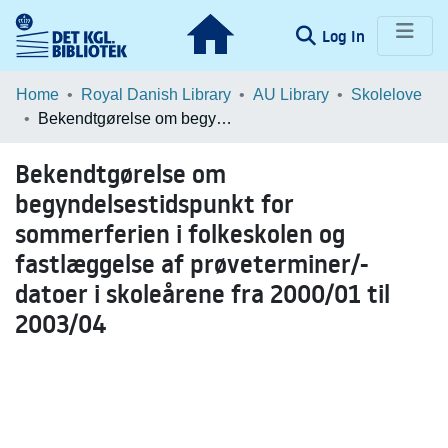
(current)
Log In
Communities & Collections
Home
Royal Danish Library
AU Library
Skolelove
Bekendtgørelse om begyndelsestidspunkt for sommerferien i folkeskolen og fastlæggelse af prøveterminer/-datoer i skoleårene fra 2000/01 til 2003/04
Browse LOAR
Bekendtgørelse om
Statistics
begyndelsestidspunkt for
sommerferien i folkeskolen og
fastlæggelse af prøveterminer/-
datoer i skoleårene fra 2000/01 til
2003/04