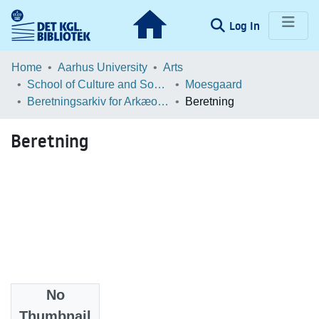
(current)
Log In
Communities & Collections
Home
Aarhus University
Arts
School of Culture and Society
Moesgaard
Browse LOAR
Beretningsarkiv for Arkæologiske Undersøgelser
Beretning
Statistics
Beretning
No
Files
Thumbnail