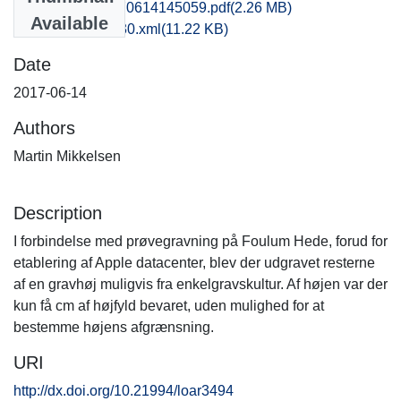
vsm1miki_20170614145059.pdf
(2.26 MB)
Available
recordxml_item_30.xml
(11.22 KB)
Date
2017-06-14
Authors
Martin Mikkelsen
Description
I forbindelse med prøvegravning på Foulum Hede, forud for
etablering af Apple datacenter, blev der udgravet resterne
af en gravhøj muligvis fra enkelgravskultur. Af højen var der
kun få cm af højfyld bevaret, uden mulighed for at
bestemme højens afgrænsning.
URI
http://dx.doi.org/10.21994/loar3494