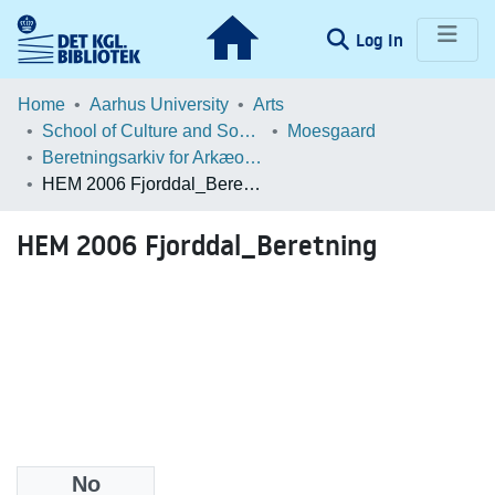
(current)
Log In
Communities & Collections
Home
Aarhus University
Arts
School of Culture and Society
Moesgaard
Browse LOAR
Beretningsarkiv for Arkæologiske Undersøgelser
HEM 2006 Fjorddal_Beretning
Statistics
HEM 2006 Fjorddal_Beretning
No