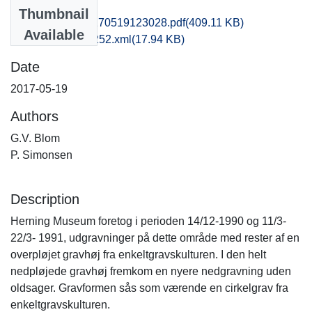
Files
Thumbnail
hem1anpo_20170519123028.pdf
(409.11 KB)
Available
recordxml_item_252.xml
(17.94 KB)
Date
2017-05-19
Authors
G.V. Blom
P. Simonsen
Description
Herning Museum foretog i perioden 14/12-1990 og 11/3-
22/3- 1991, udgravninger på dette område med rester af en
overpløjet gravhøj fra enkeltgravskulturen. I den helt
nedpløjede gravhøj fremkom en nyere nedgravning uden
oldsager. Gravformen sås som værende en cirkelgrav fra
enkeltgravskulturen.