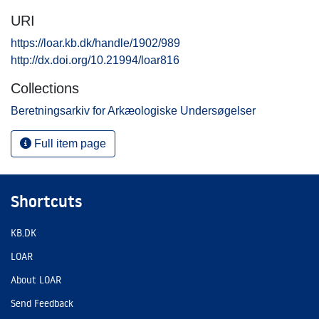
URI
https://loar.kb.dk/handle/1902/989
http://dx.doi.org/10.21994/loar816
Collections
Beretningsarkiv for Arkæologiske Undersøgelser
Full item page
Shortcuts
KB.DK
LOAR
About LOAR
Send Feedback