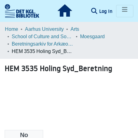
(current)
Log In
Communities & Collections
Home
Aarhus University
Arts
School of Culture and Society
Moesgaard
Browse LOAR
Beretningsarkiv for Arkæologiske Undersøgelser
HEM 3535 Holing Syd_Beretning
Statistics
HEM 3535 Holing Syd_Beretning
No