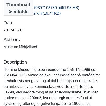
Files
Thumbnail
hem1anpo_20170307103730.pdf
(1.93 MB)
Available
recordxml_item_19.xml
(16.77 KB)
Date
2017-03-07
Authors
Museum Midtjylland
Description
Herning Museum foretog i perioderne 17/8-1/9 1998 og
25/3-8/4 2003 arkæologiske undersøgelser på område for
henholdsvis nedgravning af dobbelt højspændingskabel
og anlæg af ny parkeringsplads ved Holing i Herning.
I 1998, ved nedgravning af højspændingskabel, blev der
undersøgt ca. 4200m2, hvor der registreredes fund af
syldstensgrøfter og lergulve fra gårde fra 1800-tallet,