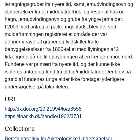
lertagningsgruber fra nyere tid, samt jernudvindingsovn og
stolperækker fra et middelalderhus, og rester af hus og
hegn, jernudvindingsovn og grube fra yngre jernalder.
I 2003, ved anlæg af parkeringsplads, blev der ved
muldafrømningen registreret et område der var
gennemgravet af gruber og fyldskifter fra to
bebyggelsesfaser fra 1800-tallet med flytningen af 2
firlængede gårde til opbygningen af en længere mod nord.
Fundene var primært fra nyere tid, og der kunne ikke
isoleres anlæg og fund fra oldtid/middelalder. Der blev på
grund af fundenes unge alder ikke foretaget yderligere
undersøgelser på lokaliteten.
URI
http://dx.doi.org/10.21994/loar3558
https://loar.kb.dk/handle/1902/3731
Collections
Beretningsarkiv for Arkæologiske Undersøgelser