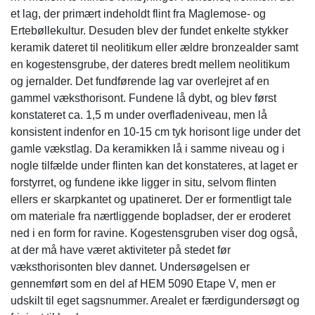
et lag, der primært indeholdt flint fra Maglemose- og
Ertebøllekultur. Desuden blev der fundet enkelte stykker
keramik dateret til neolitikum eller ældre bronzealder samt
en kogestensgrube, der dateres bredt mellem neolitikum
og jernalder. Det fundførende lag var overlejret af en
gammel væksthorisont. Fundene lå dybt, og blev først
konstateret ca. 1,5 m under overfladeniveau, men lå
konsistent indenfor en 10-15 cm tyk horisont lige under det
gamle vækstlag. Da keramikken lå i samme niveau og i
nogle tilfælde under flinten kan det konstateres, at laget er
forstyrret, og fundene ikke ligger in situ, selvom flinten
ellers er skarpkantet og upatineret. Der er formentligt tale
om materiale fra nærtliggende bopladser, der er eroderet
ned i en form for ravine. Kogestensgruben viser dog også,
at der må have været aktiviteter på stedet før
væksthorisonten blev dannet. Undersøgelsen er
gennemført som en del af HEM 5090 Etape V, men er
udskilt til eget sagsnummer. Arealet er færdigundersøgt og