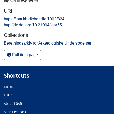
frigivet til bygherrer.
URI
https://loar.kb.dk/handle/1902/824
http://dx.doi.org/10.21994/loar651
Collections
Beretningsarkiv for Arkæologiske Undersøgelser
Full item page
Shortcuts
KB.DK
LOAR
About LOAR
Send Feedback