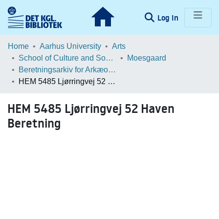
(current)
Log In
Communities & Collections
Home
Aarhus University
Arts
School of Culture and Society
Moesgaard
Browse LOAR
Beretningsarkiv for Arkæologiske Undersøgelser
HEM 5485 Ljørringvej 52 Haven Beretning
Statistics
HEM 5485 Ljørringvej 52 Haven
Beretning