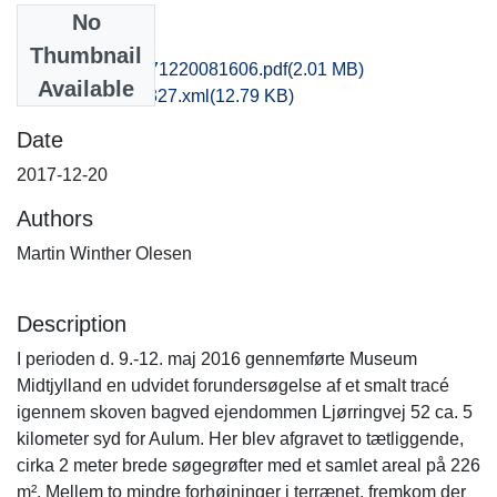
No
Files
Thumbnail
hem1disk_20171220081606.pdf
(2.01 MB)
Available
recordxml_item_327.xml
(12.79 KB)
Date
2017-12-20
Authors
Martin Winther Olesen
Description
I perioden d. 9.-12. maj 2016 gennemførte Museum
Midtjylland en udvidet forundersøgelse af et smalt tracé
igennem skoven bagved ejendommen Ljørringvej 52 ca. 5
kilometer syd for Aulum. Her blev afgravet to tætliggende,
cirka 2 meter brede søgegrøfter med et samlet areal på 226
m². Mellem to mindre forhøjninger i terrænet, fremkom der