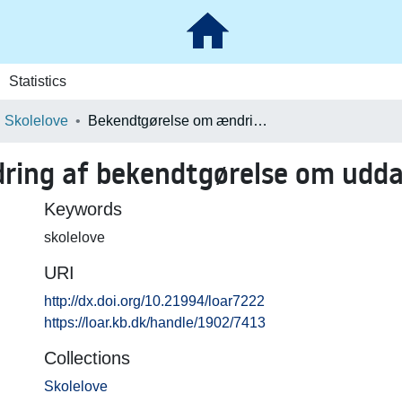
Statistics
Skolelove
Bekendtgørelse om ændring af bekendtgørelse om uddannelse af pædagoger
ring af bekendtgørelse om udd
Keywords
skolelove
URI
http://dx.doi.org/10.21994/loar7222
https://loar.kb.dk/handle/1902/7413
Collections
Skolelove