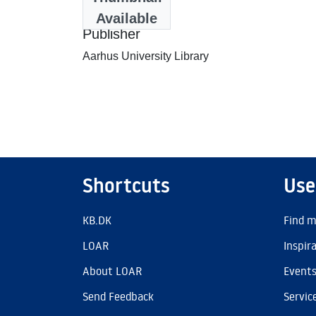
2001-07-23
Available
Publisher
Aarhus University Library
Shortcuts
Use
KB.DK
Find m
LOAR
Inspir
About LOAR
Event
Send Feedback
Servic