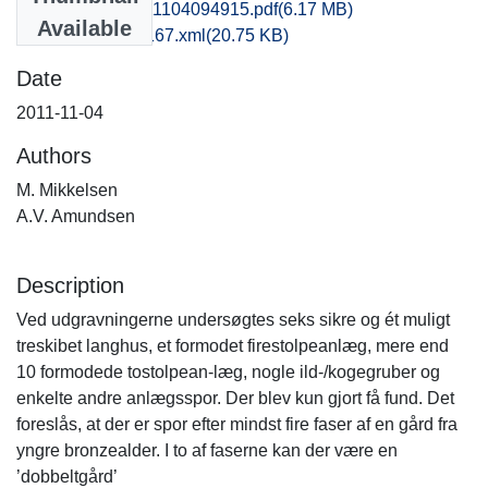
vsm1kate_20111104094915.pdf
(6.17 MB)
Available
recordxml_item_167.xml
(20.75 KB)
Date
2011-11-04
Authors
M. Mikkelsen
A.V. Amundsen
Description
Ved udgravningerne undersøgtes seks sikre og ét muligt
treskibet langhus, et formodet firestolpeanlæg, mere end
10 formodede tostolpean-læg, nogle ild-/kogegruber og
enkelte andre anlægsspor. Der blev kun gjort få fund. Det
foreslås, at der er spor efter mindst fire faser af en gård fra
yngre bronzealder. I to af faserne kan der være en
’dobbeltgård’