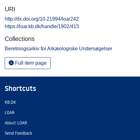
URI
http://dx.doi.org/10.21994/loar242
https://loar.kb.dk/handle/1902/415
Collections
Beretningsarkiv for Arkæologiske Undersøgelser
Full item page
Shortcuts
KB.DK
LOAR
About LOAR
Send Feedback