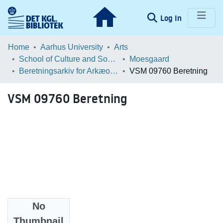
(current)
Log In
Communities & Collections
Home
Aarhus University
Arts
School of Culture and Society
Moesgaard
Browse LOAR
Beretningsarkiv for Arkæologiske Undersøgelser
VSM 09760 Beretning
Statistics
VSM 09760 Beretning
No
Files
Thumbnail