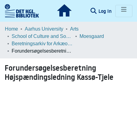
(current)
Log In
Communities & Collections
Home
Aarhus University
Arts
School of Culture and Society
Moesgaard
Browse LOAR
Beretningsarkiv for Arkæologiske Undersøgelser
Forundersøgelsesberetning Højspændingsledning Kassø-Tjele
Statistics
Forundersøgelsesberetning
Højspændingsledning Kassø-Tjele