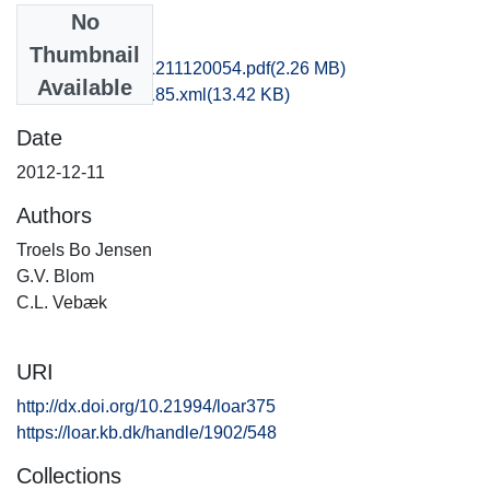
No
Files
Thumbnail
sjm1inst_20121211120054.pdf
(2.26 MB)
Available
recordxml_item_185.xml
(13.42 KB)
Date
2012-12-11
Authors
Troels Bo Jensen
G.V. Blom
C.L. Vebæk
URI
http://dx.doi.org/10.21994/loar375
https://loar.kb.dk/handle/1902/548
Collections