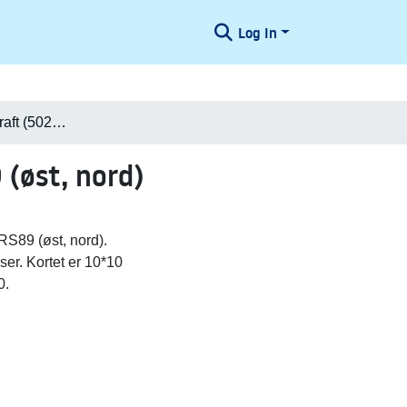
Log In
Danmark i Minecraft (502720,6123200) UTM32-ETRS89 (øst, nord)
(øst, nord)
S89 (øst, nord).
ser. Kortet er 10*10
0.