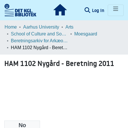
(current)
Log In
Communities & Collections
Home
Aarhus University
Arts
School of Culture and Society
Moesgaard
Browse LOAR
Beretningsarkiv for Arkæologiske Undersøgelser
HAM 1102 Nygård - Beretning 2011
Statistics
HAM 1102 Nygård - Beretning 2011
No