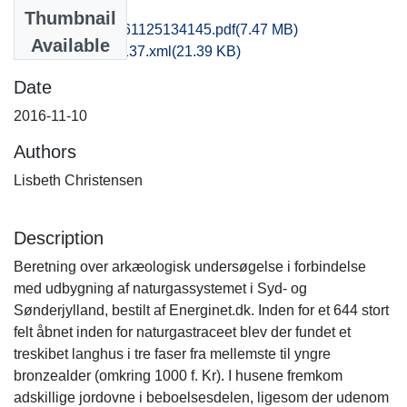
Files
Thumbnail
msj1haan_20161125134145.pdf
(7.47 MB)
Available
recordxml_item_137.xml
(21.39 KB)
Date
2016-11-10
Authors
Lisbeth Christensen
Description
Beretning over arkæologisk undersøgelse i forbindelse
med udbygning af naturgassystemet i Syd- og
Sønderjylland, bestilt af Energinet.dk. Inden for et 644 stort
felt åbnet inden for naturgastraceet blev der fundet et
treskibet langhus i tre faser fra mellemste til yngre
bronzealder (omkring 1000 f. Kr). I husene fremkom
adskillige jordovne i beboelsesdelen, ligesom der udenom