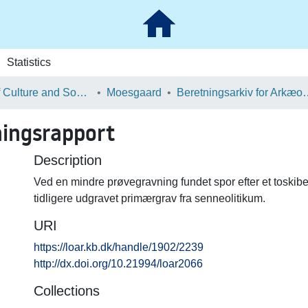
Statistics
School of Culture and Society
Moesgaard
Beretningsarkiv for Ark
ingsrapport
Description
Ved en mindre prøvegravning fundet spor efter et toskib
tidligere udgravet primærgrav fra senneolitikum.
URI
https://loar.kb.dk/handle/1902/2239
http://dx.doi.org/10.21994/loar2066
Collections