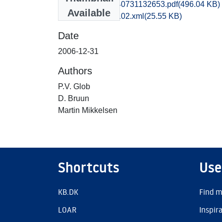
vsm1ejmi_20140731132653.pdf
(496.04 KB)
Available
recordxml_item_102.xml
(25.55 KB)
Date
2006-12-31
Authors
P.V. Glob
D. Bruun
Martin Mikkelsen
Shortcuts
Use
KB.DK
Find m
LOAR
Inspir