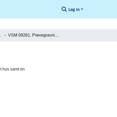
Log In
æologiske Undersøgelser
VSM 09261. Prøvegravningsrapport
et hus samt en