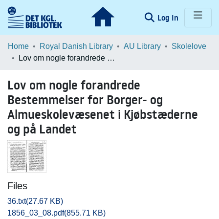
(current)
Log In
Communities & Collections
Home
Royal Danish Library
AU Library
Skolelove
Lov om nogle forandrede Bestemmelser for Borger- og Almueskolevæsenet i Kjøbstæderne og på Landet
Browse LOAR
Lov om nogle forandrede
Statistics
Bestemmelser for Borger- og
Almueskolevæsenet i Kjøbstæderne
og på Landet
Files
36.txt
(27.67 KB)
1856_03_08.pdf
(855.71 KB)