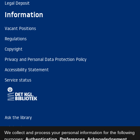
Legal Deposit
Information
Vacant Positions
Regulations
Copyright
Privacy and Personal Data Protection Policy
Accessibility Statement
Service status
Ask the library
Tel: (+45) 3347 4747
We collect and process your personal information for the following
kb@kb.dk
purposes:
Authentication, Preferences, Acknowledgement