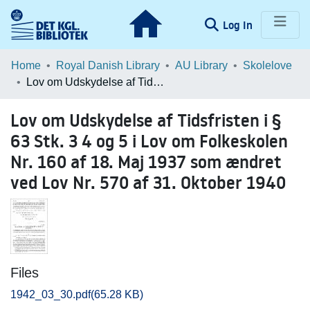
(current)
Log In
Communities & Collections
Home
Royal Danish Library
AU Library
Skolelove
Lov om Udskydelse af Tidsfristen i § 63 Stk. 3 4 og 5 i Lov om Folkeskolen Nr. 160 af 18. Maj 1937 som ændret ved Lov Nr. 570 af 31. Oktober 1940
Browse LOAR
Lov om Udskydelse af Tidsfristen i §
Statistics
63 Stk. 3 4 og 5 i Lov om Folkeskolen
Nr. 160 af 18. Maj 1937 som ændret
ved Lov Nr. 570 af 31. Oktober 1940
Files
1942_03_30.pdf
(65.28 KB)