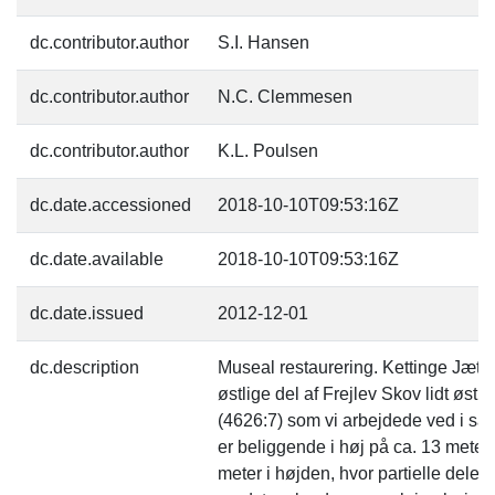
dc.contributor.author
S.I. Hansen
dc.contributor.author
N.C. Clemmesen
dc.contributor.author
K.L. Poulsen
dc.date.accessioned
2018-10-10T09:53:16Z
dc.date.available
2018-10-10T09:53:16Z
dc.date.issued
2012-12-01
dc.description
Museal restaurering. Kettinge Jætte
østlige del af Frejlev Skov lidt øst
(4626:7) som vi arbejdede ved i s
er beliggende i høj på ca. 13 meter 
meter i højden, hvor partielle dele 