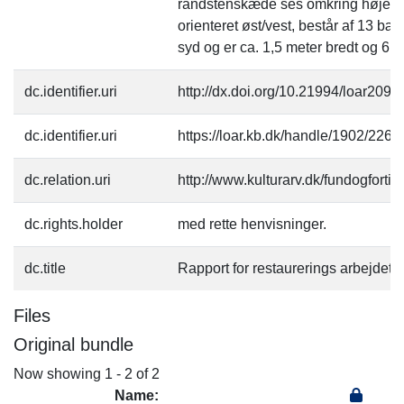
randstenskæde ses omkring højen.
orienteret øst/vest, består af 13 
syd og er ca. 1,5 meter bredt og 6 m
dc.identifier.uri
http://dx.doi.org/10.21994/loar2094
dc.identifier.uri
https://loar.kb.dk/handle/1902/2267
dc.relation.uri
http://www.kulturarv.dk/fundogfort
dc.rights.holder
med rette henvisninger.
dc.title
Rapport for restaurerings arbejdet
Files
Original bundle
Now showing
1 - 2 of 2
Name: