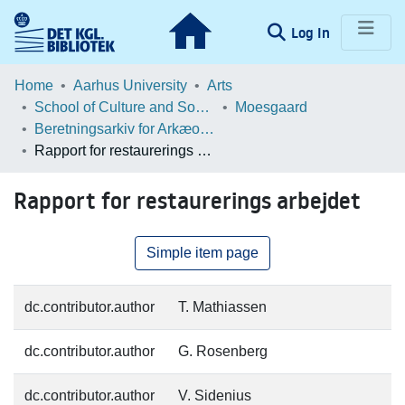
(current)
Log In
Communities & Collections
Home
Aarhus University
Arts
School of Culture and Society
Moesgaard
Browse LOAR
Beretningsarkiv for Arkæologiske Undersøgelser
Rapport for restaurerings arbejdet
Statistics
Rapport for restaurerings arbejdet
Simple item page
dc.contributor.author
T. Mathiassen
dc.contributor.author
G. Rosenberg
dc.contributor.author
V. Sidenius