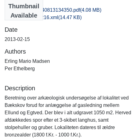
Files
Thumbnail
msj1haan_20140813134350.pdf
(4.08 MB)
Available
recordxml_item_216.xml
(14.47 KB)
Date
2013-02-15
Authors
Erling Mario Madsen
Per Ethelberg
Description
Beretning over arkæologisk undersøgelse af lokalitet ved
Bækskov forud for anlæggelse af gasledning mellem
Ellund og Egtved. Der blev i alt udgravet 1050 m2. Herved
afdækkedes spor efter et 3-skibet langhus, samt
stolpehuller og gruber. Lokaliteten dateres til ældre
bronzealder (1800 f.Kr. - 1000 f.Kr.).