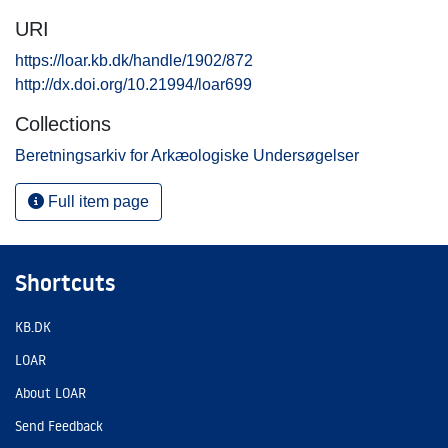
URI
https://loar.kb.dk/handle/1902/872
http://dx.doi.org/10.21994/loar699
Collections
Beretningsarkiv for Arkæologiske Undersøgelser
Full item page
Shortcuts
KB.DK
LOAR
About LOAR
Send Feedback