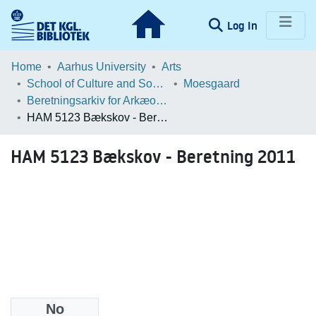
(current)
Log In
Communities & Collections
Home
Aarhus University
Arts
School of Culture and Society
Moesgaard
Browse LOAR
Beretningsarkiv for Arkæologiske Undersøgelser
HAM 5123 Bækskov - Beretning 2011
Statistics
HAM 5123 Bækskov - Beretning 2011
No