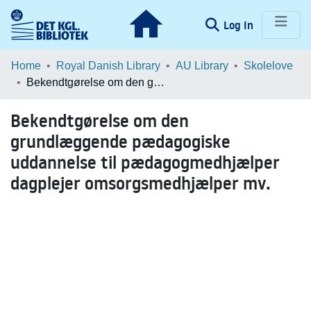
(current)
Log In
Communities & Collections
Home
Royal Danish Library
AU Library
Skolelove
Bekendtgørelse om den grundlæggende pædagogiske uddannelse til pædagogmedhjælper dagplejer omsorgsmedhjælper mv.
Browse LOAR
Bekendtgørelse om den
Statistics
grundlæggende pædagogiske
uddannelse til pædagogmedhjælper
dagplejer omsorgsmedhjælper mv.