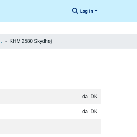
Log In
æologiske Undersøgelser
KHM 2580 Skydhøj
da_DK
da_DK