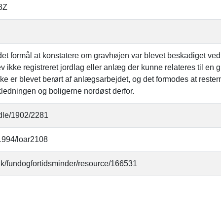
8Z
t formål at konstatere om gravhøjen var blevet beskadiget ved 
v ikke registreret jordlag eller anlæg der kunne relateres til en
ke er blevet berørt af anlægsarbejdet, og det formodes at restern
ledningen og boligerne nordøst derfor.
ndle/1902/2281
21994/loar2108
.dk/fundogfortidsminder/resource/166531