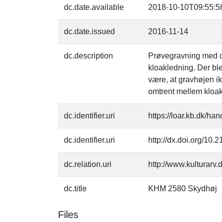
dc.date.available
2018-10-10T09:55:5
dc.date.issued
2016-11-14
dc.description
Prøvegravning med de
kloakledning. Der ble
være, at gravhøjen ik
omtrent mellem kloak
dc.identifier.uri
https://loar.kb.dk/ha
dc.identifier.uri
http://dx.doi.org/10.
dc.relation.uri
http://www.kulturarv
dc.title
KHM 2580 Skydhøj
Files