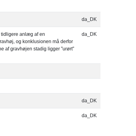
da_DK
tidligere anlæg af en
da_DK
 gravhøj, og konklusionen må derfor
e af gravhøjen stadig ligger ”urørt”
da_DK
da_DK