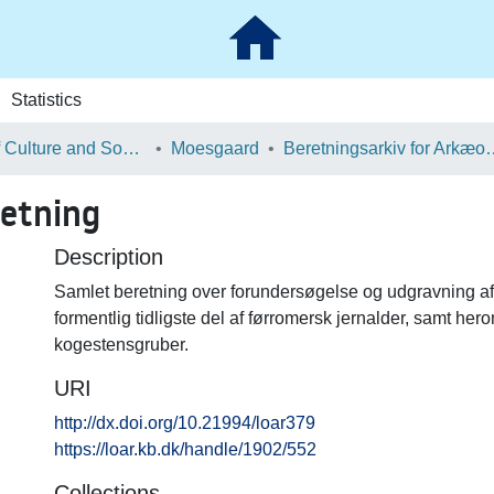
Statistics
School of Culture and Society
Moesgaard
Beretningsarkiv for Ark
etning
Description
Samlet beretning over forundersøgelse og udgravning af
formentlig tidligste del af førromersk jernalder, samt he
kogestensgruber.
URI
http://dx.doi.org/10.21994/loar379
https://loar.kb.dk/handle/1902/552
Collections