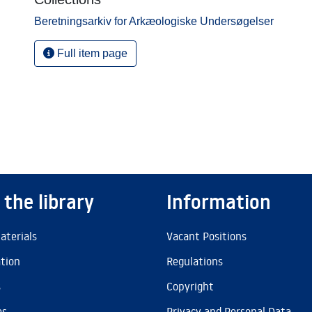
Beretningsarkiv for Arkæologiske Undersøgelser
Full item page
 the library
Information
aterials
Vacant Positions
ation
Regulations
s
Copyright
es
Privacy and Personal Data