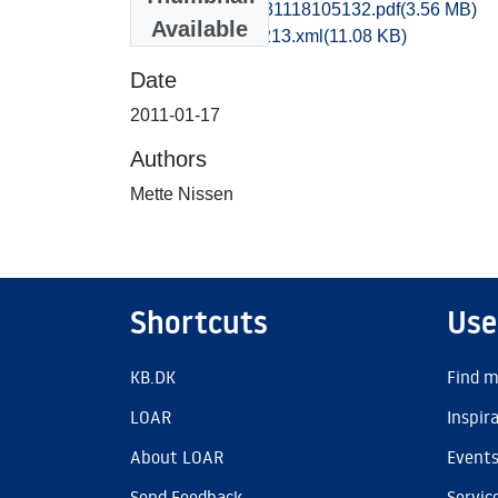
msj1haan_20131118105132.pdf
(3.56 MB)
Available
recordxml_item_213.xml
(11.08 KB)
Date
2011-01-17
Authors
Mette Nissen
Shortcuts
Use
KB.DK
Find m
LOAR
Inspir
About LOAR
Event
Send Feedback
Servic