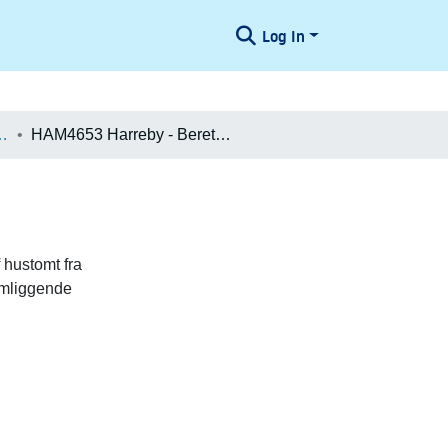
Log In
æologiske Undersøgelser
HAM4653 Harreby - Beretning
 hustomt fra
romliggende