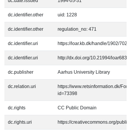
dc.date.issued
1994-05-31
dc.identifier.other
uid: 1228
dc.identifier.other
regulation_no: 471
dc.identifier.uri
https://loar.kb.dk/handle/1902/7024
dc.identifier.uri
http://dx.doi.org/10.21994/loar6833
dc.publisher
Aarhus University Library
dc.relation.uri
https://www.retsinformation.dk/Fo
id=73398
dc.rights
CC Public Domain
dc.rights.uri
https://creativecommons.org/publi