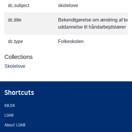
dc.subject
skolelove
dc.title
Bekendtgørelse om ændring af bek
uddannelse til håndarbejdslærer
dc.type
Folkeskolen
Collections
Skolelove
Shortcuts
KB.DK
LOAR
About LOAR