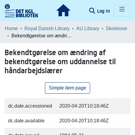
(current)
Log In
Communities & Collections
Home
Royal Danish Library
AU Library
Skolelove
Bekendtgørelse om ændring af bekendtgørelse om uddannelse til håndarbejdslærer
Browse LOAR
Bekendtgørelse om ændring af
Statistics
bekendtgørelse om uddannelse til
håndarbejdslærer
Simple item page
dc.date.accessioned
2020-04-20T10:18:46Z
dc.date.available
2020-04-20T10:18:46Z