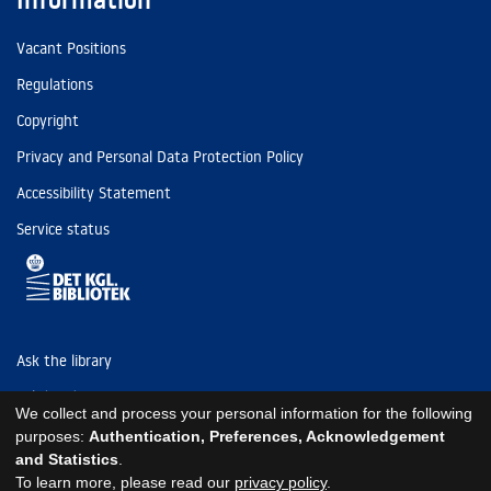
Information
Vacant Positions
Regulations
Copyright
Privacy and Personal Data Protection Policy
Accessibility Statement
Service status
Ask the library
Tel: (+45) 3347 4747
We collect and process your personal information for the following
kb@kb.dk
purposes:
Authentication, Preferences, Acknowledgement
and Statistics
.
EAN: 5798000795297
To learn more, please read our
privacy policy
.