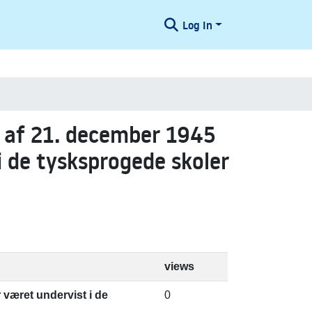
Log In
0 af 21. december 1945
i de tysksprogede skoler
views
 været undervist i de
0