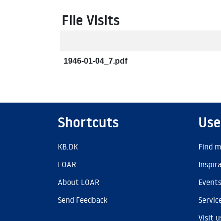
File Visits
1946-01-04_7.pdf
Shortcuts
Use
KB.DK
Find m
LOAR
Inspir
About LOAR
Event
Send Feedback
Servic
Visit u