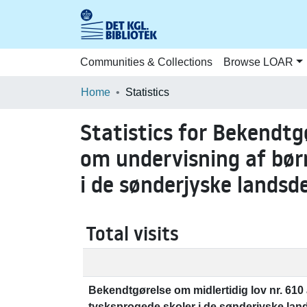
Communities & Collections
Browse LOAR
Home
Statistics
Statistics for Bekendtg
om undervisning af børn
i de sønderjyske landsd
Total visits
Bekendtgørelse om midlertidig lov nr. 610 
tysksprogede skoler i de sønderjyske lan